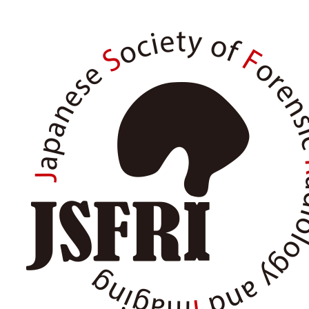
内
容
を
ス
キ
ッ
プ