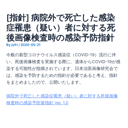
内
Post
容
navigation
[指針] 病院外で死亡した感染
を
ス
症罹患（疑い）者に対する死
キ
後画像検査時の感染予防指針
ッ
プ
By
jsfri
/
2020-05-21
今般の新型コロナウイルス感染症（COVID-19）流行に伴
い、死後画像検査を実施する際に、遺体からCOVID-19が感
染する可能性が指摘されています。日本法医画像研究会で
は、感染を予防するための指針が必要であると考え、指針
をまとめましたので、公開いたします。
病院外で死亡した感染症罹患（疑い）者に対する死後画像
検査時の感染予防策指針 Ver. 1.0