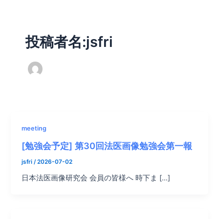
内
容
を
投稿者名:jsfri
ス
キ
ッ
プ
meeting
[勉強会予定] 第30回法医画像勉強会第一報
jsfri
/
2026-07-02
日本法医画像研究会 会員の皆様へ 時下ま […]