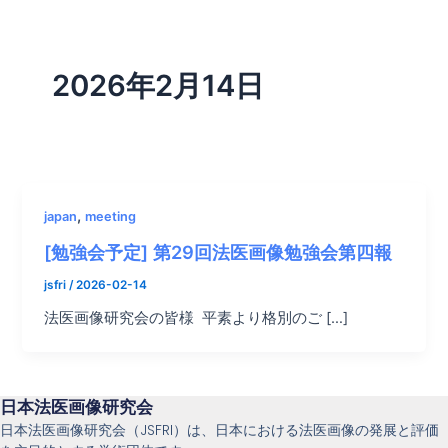
内
容
を
2026年2月14日
ス
キ
ッ
プ
,
japan
meeting
[勉強会予定] 第29回法医画像勉強会第四報
jsfri
/
2026-02-14
法医画像研究会の皆様 平素より格別のご […]
日本法医画像研究会
日本法医画像研究会（JSFRI）は、日本における法医画像の発展と評価