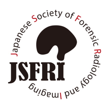
内
容
を
ス
キ
ッ
プ